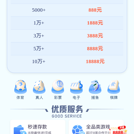
七、免责声明
本平台所提供的数据及内容仅为参考之用，所有信息按“现状”提
供。因使用服务导致的直接或间接损失，平台不承担任何责任。
八、协议修改
本平台保留随时修改本协议条款的权利。修改内容将在平台公示
并即时生效，用户继续使用服务即代表接受修改内容。
九、法律适用与争议解决
本协议适用中华人民共和国法律。如有争议，双方应协商解决，
协商不成的，应提交至平台所在地人民法院处理。
十、联系方式
如您对本协议内容有疑问或建议，可通过邮箱与我们联系：
Email：support@eksiogluaparthotel.com