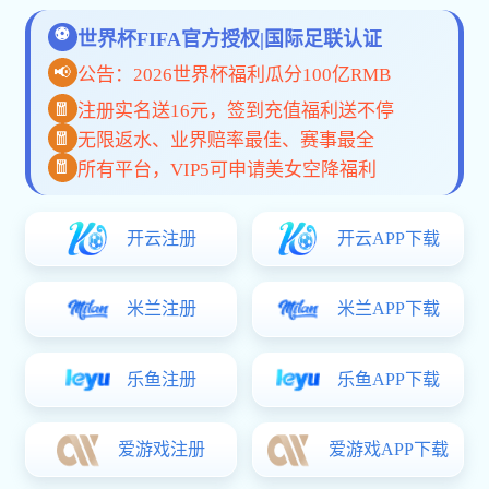
2. 用户不得以虚假信息注册账户，不得冒用他人身份注册或使用
账户。
3. 用户对其账户的所有活动和操作承担全部法律责任，包括但不
限于信息发布、数据浏览、评论等。
三、服务内容
本平台主要提供乐鱼官方网站登录入口相关的数据服务、赛事预
告、资讯分发、用户互动等功能，具体服务内容将根据运营安排
进行调整。
四、用户行为规范
用户承诺不利用本平台从事以下行为：
发布、传播违法或侵权信息
实施恶意攻击、干扰平台系统安全