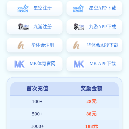
侵犯他人合法权益，包括隐私权、名誉权、知识产权等
进行任何未经授权的商业推广或广告行为
使用自动化工具批量抓取、爬虫、数据镜像等行为
五、知识产权声明
本平台上的所有内容（包括但不限于界面结构、数据接口、文
字、图像、音频、源代码等）均归本平台或关联方所有，受相关
法律保护。未经授权，用户不得以任何形式使用。
六、服务中止与终止
在以下任一情况下，平台有权中止或终止对用户的全部或部分服
务，且无需提前通知：
用户违反本协议内容或法律法规
用户提供虚假信息或存在安全风险
基于乐鱼官方站页面登录入口-乐鱼(中国)平台运营策略的调
整