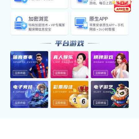
数据分布矩阵
乐鱼官方站页面登录入口-乐鱼(中国)采用模块化方式展现多
维数据分布情况，增强数据可读性与用户行为分析效率。
活跃用户
平均停留
67,200
3m 41s