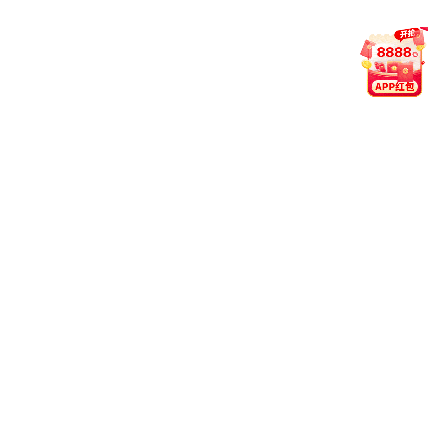
上一篇：
足球报分析泰山队四后卫防守策略…
下一篇：
倒计时10天世界杯48强球员名单揭
相关推荐文章