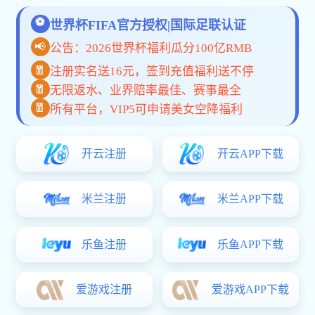
手机App
网页版
科斯塔库塔：国米需向小因扎吉学
习重视欧冠赛事
2026-06-19 05:39
34 次阅读
首页
/
体育热讯
在近年来的国际足球舞台上，欧冠联赛无疑是各大俱