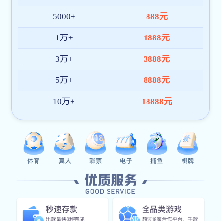
关系产生了好奇，也反映了当今足球界中社交媒体的
重要性。在这个信息传播迅速的时代，球员们通过社
交平台表达自己的观点和感受已成为常态。这样的互
动，不仅拉近了球员与球迷之间的距离，也让更多的
人了解到他们生活中的点滴。
萨拉赫作为全球顶尖前锋之一，其职业生涯成就斐
然，因此他的每一个动态都备受瞩目。而维尔茨作为
年轻一代代表，自然也希望借此机会获得更多曝光和
支持。他对萨拉赫动态的点赞，可以被视作一种对偶
像崇拜和职业认同，同时也展示出他谦逊的一面。
此外，这样的小事件还反映出现代体育文化中不同年
龄层次、不同国籍球员之间相互欣赏与学习的良好氛
围。随着越来越多年轻球员崭露头角，他们不仅要承