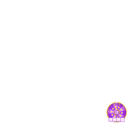
理压力。然而，对维尔茨来说，这也是激励自己不断
突破极限的重要时刻。他深知，在世界杯上表现优秀
能够为自己的职业生涯增添浓墨重彩的一笔，同时也
意味着能为国家争光，为家乡赢得荣誉。
此外，通过参与国际赛事，年轻球员还能汲取宝贵经
验，与世界顶级选手切磋技艺。这种直接竞争不仅能
够促进自身技能提升，还能帮助他们建立起丰富的人
脉资源，为未来的发展奠定基础。在这一过程中，他
们逐渐蜕变，从初出茅庐的新秀成长为可以独当一面
的成熟运动员。
4、期待世界杯上的精彩表现
随着世界杯临近，各国球队都在积极备战，而维尔茨